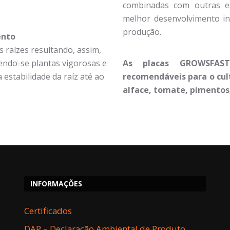
combinadas com outras es
melhor desenvolvimento ini
produção.
ento
s raízes resultando, assim,
ndo-se plantas vigorosas e
As placas GROWSFAS
 estabilidade da raíz até ao
recomendáveis para o cult
alface, tomate, pimentos,
INFORMAÇÕES
Certificados
DAP – Declaração Ambiental de Produto