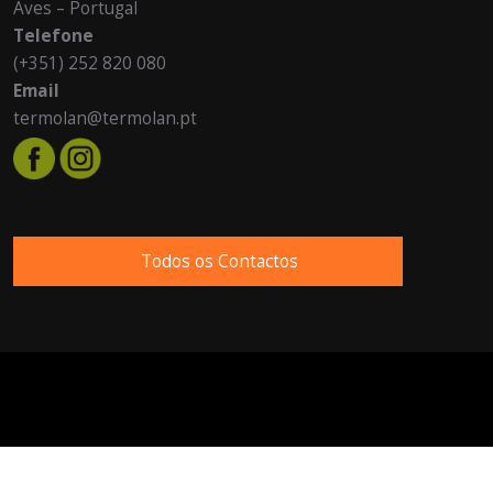
Aves – Portugal
Telefone
(+351) 252 820 080
Email
termolan@termolan.pt
Todos os Contactos