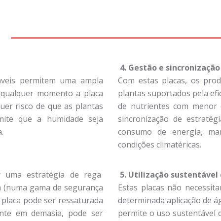
4. Gestão e sincronizaçã
iáveis permitem uma ampla
Com estas placas, os pro
m qualquer momento a placa
plantas suportados pela ef
uer risco de que as plantas
de nutrientes com menor c
mite que a humidade seja
sincronização de estratég
.
consumo de energia, ma
condições climatéricas.
r uma estratégia de rega
5. Utilização sustentável
ua (numa gama de segurança
Estas placas não necessita
a placa pode ser ressaturada
determinada aplicação de águ
ente em demasia, pode ser
permite o uso sustentável d