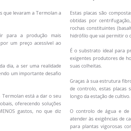
is que levaram a Termolan a
Estas placas são compostas
obtidas por centrifugação
rochas constituintes (basa
buir para a produção mais
hidrófilo que vai permitir o
 por um preço acessível ao
É o substrato ideal para p
exigentes produtores de ho
da dia, a ser uma realidade
suas colheitas.
sendo um importante desafio
Graças à sua estrutura fib
de controlo, estas placas 
Termolan está a dar o seu
longo da estação de cultivo.
lobais, oferecendo soluções
MENOS gastos, no que diz
O controlo de água e de 
atender às exigências de c
para plantas vigorosas co