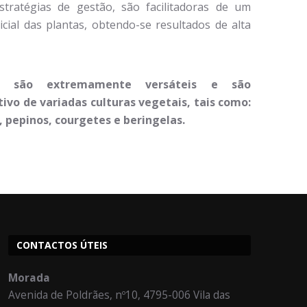
tratégias de gestão, são facilitadoras de um
cial das plantas, obtendo-se resultados de alta
T são extremamente versáteis e são
ivo de variadas culturas vegetais, tais como:
 pepinos, courgetes e beringelas.
CONTACTOS ÚTEIS
Morada
Avenida de Poldrães, nº10, 4795-006 Vila das