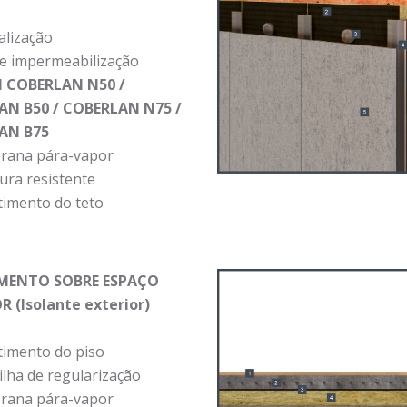
alização
de impermeabilização
l COBERLAN N50 /
N B50 / COBERLAN N75 /
AN B75
ana pára-vapor
ura resistente
timento do teto
VIMENTO SOBRE ESPAÇO
R (Isolante exterior)
timento do piso
lha de regularização
ana pára-vapor