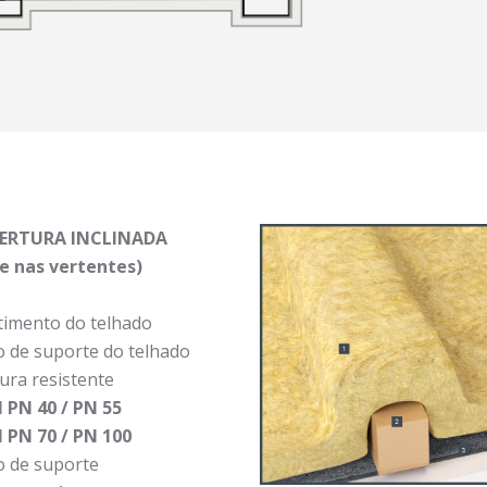
ERTURA INCLINADA
te nas vertentes)
timento do telhado
o de suporte do telhado
ura resistente
l PN 40 / PN 55
l PN 70 / PN 100
o de suporte