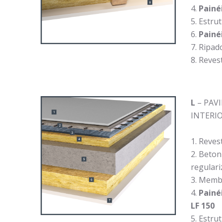
Painéi
Estrut
Painéi
Ripad
Reves
L
– PAV
INTERIOR
Reves
Beton
regulari
Membr
Painéi
LF 150
Estrut