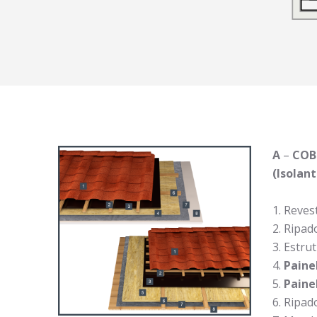
A
–
COB
(Isolan
Reves
Ripad
Estrut
Paine
Paine
Ripad