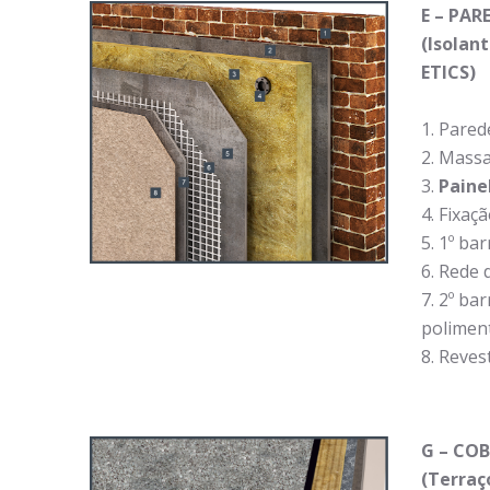
E – PAR
(Isolan
ETICS)
Parede
Massa
Paine
Fixaç
1º ba
Rede d
2º ba
polimen
Revest
G
– COB
(Terraç