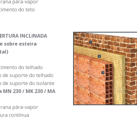
ana pára-vapor
timento do teto
BERTURA INCLINADA
te sobre esteira
tal)
timento do telhado
o de suporte do telhado
 de suporte do isolante
 MN 230 / MK 230 / MA
ana pára-vapor
ura contínua