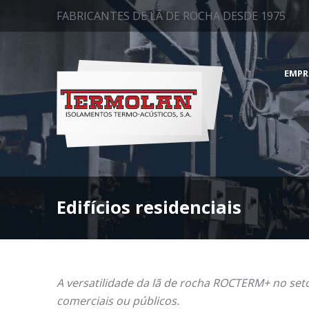
FABRICANTES DE LÃ DE ROCHA DESDE 1975
EMPR
Edifícios residenciais
A versatilidade da lã de rocha ROCTERM+ no setor
comerciais ou públicos.