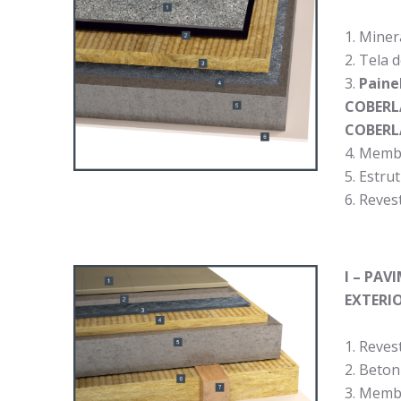
Miner
Tela 
Paine
COBERLA
COBERL
Membr
Estrut
Reves
I – PA
EXTERIO
Reves
Betoni
Membr