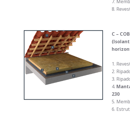
Membr
Reves
C – CO
(Isolan
horizon
Reves
Ripad
Ripado
Manta
230
Membr
Estrut