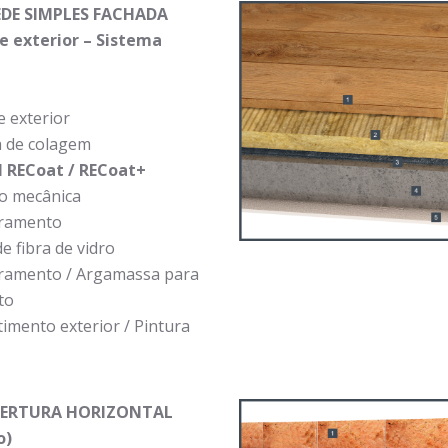
EDE SIMPLES FACHADA
te exterior – Sistema
 exterior
 de colagem
l RECoat / RECoat+
ão mecânica
rramento
e fibra de vidro
rramento / Argamassa para
to
imento exterior / Pintura
ERTURA HORIZONTAL
o)