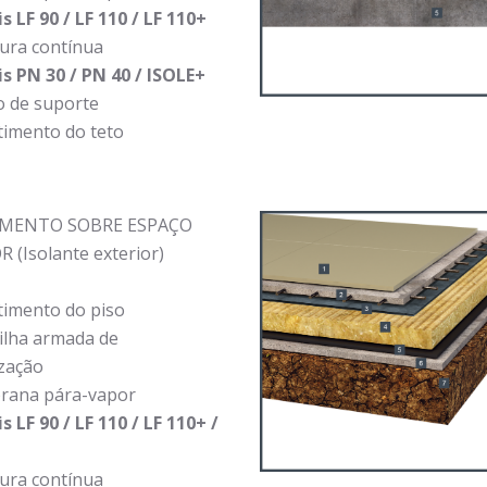
s LF 90 / LF 110 / LF 110+
ura contínua
s PN 30 / PN 40 / ISOLE+
o de suporte
timento do teto
IMENTO SOBRE ESPAÇO
 (Isolante exterior)
timento do piso
ilha armada de
zação
ana pára-vapor
s LF 90 / LF 110 / LF 110+ /
ura contínua